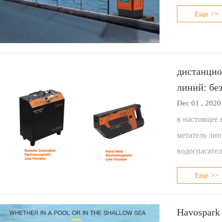
Еще >>
дистанцио
линий: бе
Dec 01 , 2020
в настоящее 
метатель ли
водоспасате
Еще >>
Havospark