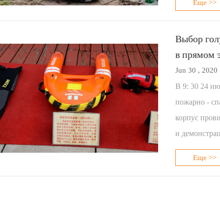
Еще >>
Выбор гол
в прямом 
Jun 30 , 2020
В 9: 30 24 и
пожарно - сп
корпус пров
и демонстра
Еще >>