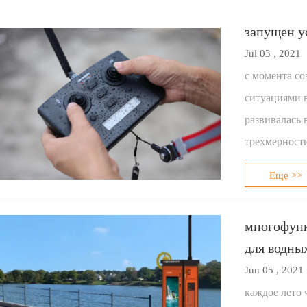
запущен у
Jul 03 , 2021
с момента с
ситуациями в
развивалась 
трехмерност
Еще >>
многофунк
для водны
Jun 05 , 2021
каждое лето 