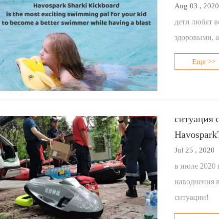
Aug 03 , 2020
дети любят в
здоровыми, а
Еще >>
ситуация 
Havospark
Jul 25 , 2020
в июле 2020 
наводнения в
ситуации!