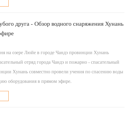
убого друга - Обзор водного снаряжения Хунань
эфире
юня на озере Люйе в городе Чандэ провинции Хунань
асательный отряд города Чандэ и пожарно - спасательный
инции Хунань совместно провели учения по спасению воды
цию оборудования в прямом эфире.