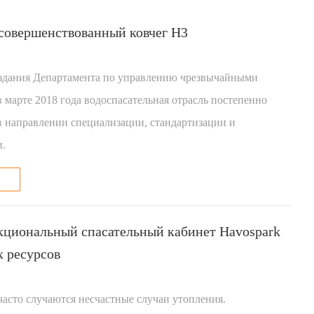
совершенствованный ковчег H3
оздания Департамента по управлению чрезвычайными
 марте 2018 года водоспасательная отрасль постепенно
в направлении специализации, стандартизации и
и.
циональный спасательный кабинет Havospark
х ресурсов
часто случаются несчастные случаи утопления.