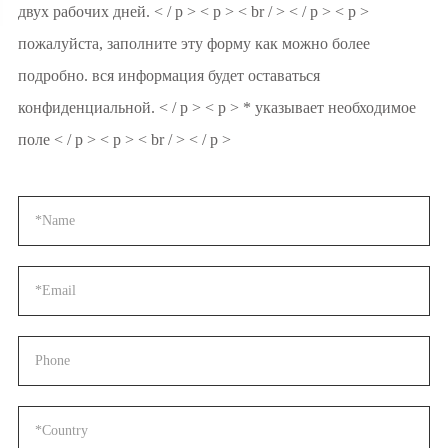
двух рабочих дней. < / p > < p > < br / > < / p > < p >
пожалуйста, заполните эту форму как можно более
подробно. вся информация будет оставаться
конфиденциальной. < / p > < p > * указывает необходимое
поле < / p > < p > < br / > < / p >